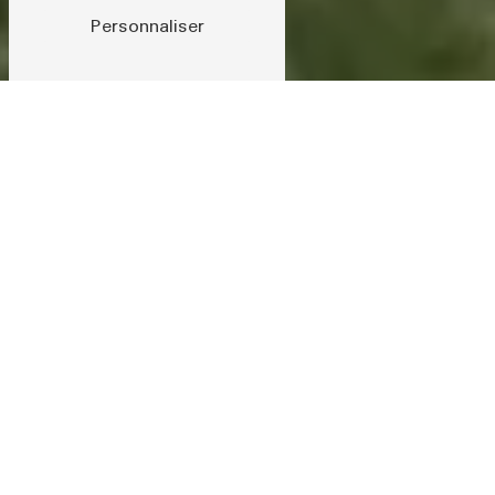
Personnaliser
Cheval
Club de France
Situé dans le
12
e
arrondissement de Paris
,
le centre Cheval Loisirs Campagne (C.L.C)
la Cartoucherie
est un
centre équestre
créé
en 1970 qui propose des
cours d’équitation
pour les cavaliers
débutants et confirmé
s.
Labellisé
"Cheval Club de France et Poney
Club de France"
, par
l'école française de
l'équitation
et la
Fédération Française
d'Équitation (FFE)
, le centre équestre C.L.C