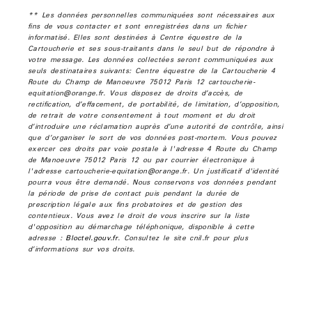
** Les données personnelles communiquées sont nécessaires aux
fins de vous contacter et sont enregistrées dans un fichier
informatisé. Elles sont destinées à Centre équestre de la
Cartoucherie et ses sous-traitants dans le seul but de répondre à
votre message. Les données collectées seront communiquées aux
seuls destinataires suivants: Centre équestre de la Cartoucherie 4
Route du Champ de Manoeuvre 75012 Paris 12 cartoucherie-
equitation@orange.fr. Vous disposez de droits d’accès, de
rectification, d’effacement, de portabilité, de limitation, d’opposition,
de retrait de votre consentement à tout moment et du droit
d’introduire une réclamation auprès d’une autorité de contrôle, ainsi
que d’organiser le sort de vos données post-mortem. Vous pouvez
exercer ces droits par voie postale à l'adresse 4 Route du Champ
de Manoeuvre 75012 Paris 12 ou par courrier électronique à
l'adresse cartoucherie-equitation@orange.fr. Un justificatif d'identité
pourra vous être demandé. Nous conservons vos données pendant
la période de prise de contact puis pendant la durée de
prescription légale aux fins probatoires et de gestion des
contentieux. Vous avez le droit de vous inscrire sur la liste
d'opposition au démarchage téléphonique, disponible à cette
adresse :
Bloctel.gouv.fr
. Consultez le site cnil.fr pour plus
d’informations sur vos droits.