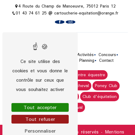
4 Route du Champ de Manoeuvre, 75012 Paris 12
01 43 74 61 25
cartoucherie-equitation@orange.fr
Plan du site
Accueil
Le centre équestre
Activités
Concours
Tarifs / Horaires
Actualités
Planning
Contact
Ce site utilise des
cookies et vous donne le
Cours d'équitation
Centre équestre
contrôle sur ceux que
Stage de poney
Stage de cheval
Poney Club
vous souhaitez activer
Cours de cheval
Équitation
Club d'équitation
Tout accepter
Club de cheval
Tout refuser
Personnaliser
©
Vistalid
- 2026 - Tous droits réservés -
Mentions