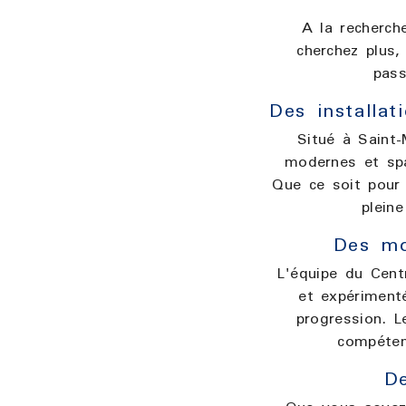
A la recherch
cherchez plus,
pass
Des installa
Situé à Saint-
modernes et spa
Que ce soit pour 
plein
Des mo
L'équipe du Cent
et expériment
progression. L
compéten
De