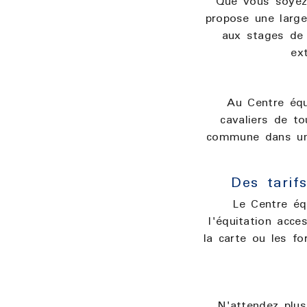
Que vous soyez 
propose une large
aux stages de 
ex
Au Centre éque
cavaliers de t
commune dans une
Des tarif
Le Centre éq
l'équitation acc
la carte ou les f
N'attendez plus