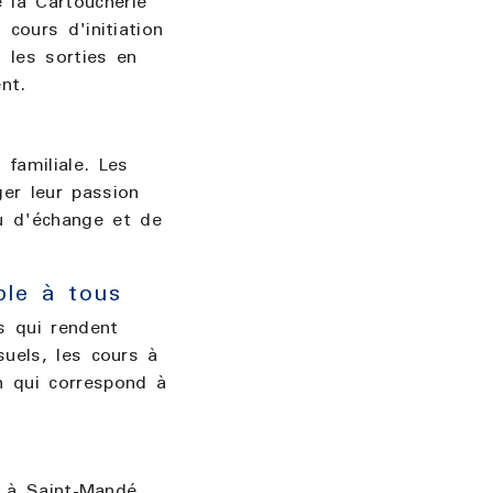
 la Cartoucherie
cours d'initiation
 les sorties en
nt.
 familiale. Les
er leur passion
u d'échange et de
ble à tous
s qui rendent
uels, les cours à
n qui correspond à
e à Saint-Mandé.