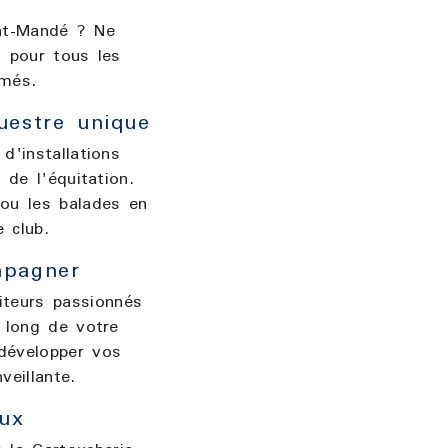
int-Mandé ? Ne
l pour tous les
rmés.
uestre unique
d'installations
de l'équitation.
 ou les balades en
 club.
mpagner
iteurs passionnés
 long de votre
 développer vos
eillante.
aux