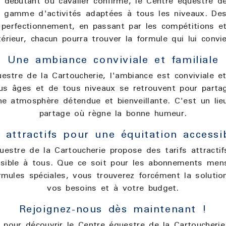
débutant ou cavalier confirmé, le Centre équestre de
 gamme d'activités adaptées à tous les niveaux. Des 
perfectionnement, en passant par les compétitions et
térieur, chacun pourra trouver la formule qui lui convie
Une ambiance conviviale et familiale
stre de la Cartoucherie, l'ambiance est conviviale et
ous âges et de tous niveaux se retrouvent pour partag
 atmosphère détendue et bienveillante. C'est un lie
partage où règne la bonne humeur.
s attractifs pour une équitation accessi
uestre de la Cartoucherie propose des tarifs attractif
essible à tous. Que ce soit pour les abonnements mens
ormules spéciales, vous trouverez forcément la solutio
vos besoins et à votre budget.
Rejoignez-nous dès maintenant !
 pour découvrir le Centre équestre de la Cartoucheri