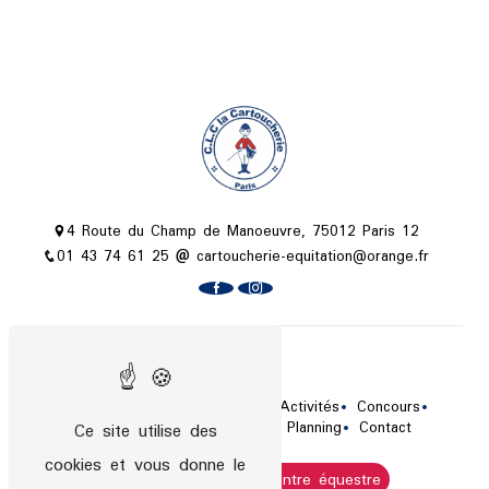
4 Route du Champ de Manoeuvre, 75012 Paris 12
01 43 74 61 25
cartoucherie-equitation@orange.fr
Plan du site
Accueil
Le centre équestre
Activités
Concours
Tarifs / Horaires
Actualités
Planning
Contact
Ce site utilise des
cookies et vous donne le
Cours d'équitation
Centre équestre