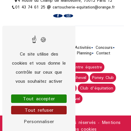
4 Route du Champ de Manoeuvre, 75012 Paris 12
01 43 74 61 25
cartoucherie-equitation@orange.fr
Plan du site
Accueil
Le centre équestre
Activités
Concours
Tarifs / Horaires
Actualités
Planning
Contact
Ce site utilise des
cookies et vous donne le
Cours d'équitation
Centre équestre
contrôle sur ceux que
Stage de poney
Stage de cheval
Poney Club
vous souhaitez activer
Cours de cheval
Équitation
Club d'équitation
Tout accepter
Club de cheval
Tout refuser
Personnaliser
©
Vistalid
- 2026 - Tous droits réservés -
Mentions
légales
-
Gestion des cookies