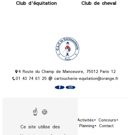
Club d'équitation
Club de cheval
4 Route du Champ de Manoeuvre, 75012 Paris 12
01 43 74 61 25
cartoucherie-equitation@orange.fr
Plan du site
Accueil
Le centre équestre
Activités
Concours
Tarifs / Horaires
Actualités
Planning
Contact
Ce site utilise des